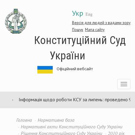
Перейти
Укр
до
Eng
основного
матеріалу
Версія для людей з вадами зору
Пошук
Мапа сайту
Конституційний Суд
України
Офіційний вебсайт
Toggle
navigatio
Інформація щодо роботи КСУ за липень: проведено 94 зас
Головна
Нормативна база
Нормативні акти Конституційного Суду України
Рішення Конституційного Суду України
2010 рік