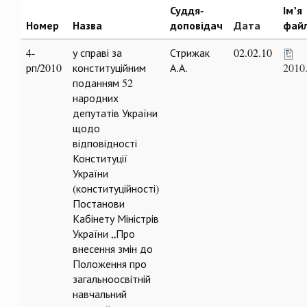
Суддя-
Ім’я
Номер
Назва
доповідач
Дата
фай
4-
у справі за
Стрижак
02.02.10
рп/2010
конституційним
А.А.
2010
поданням 52
народних
депутатів України
щодо
відповідності
Конституції
України
(конституційності)
Постанови
Кабінету Міністрів
України „Про
внесення змін до
Положення про
загальноосвітній
навчальний