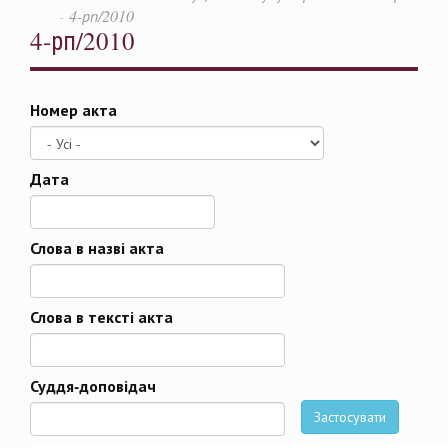
4-рп/2010
4-рп/2010
Номер акта
Дата
Дата
Слова в назві акта
Слова в тексті акта
Суддя-доповідач
Застосувати