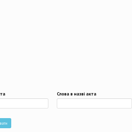
та
Слова в назві акта
та
вати