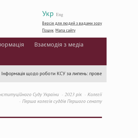
Укр
Eng
Версія для людей з вадами зору
Пошук
Мапа сайту
формація
Взаємодія з медіа
формація щодо роботи КСУ за липень: проведено 94 засідання та
нституційного Суду України
2023 рік
Колегії
Перша колегія суддів Першого сенату