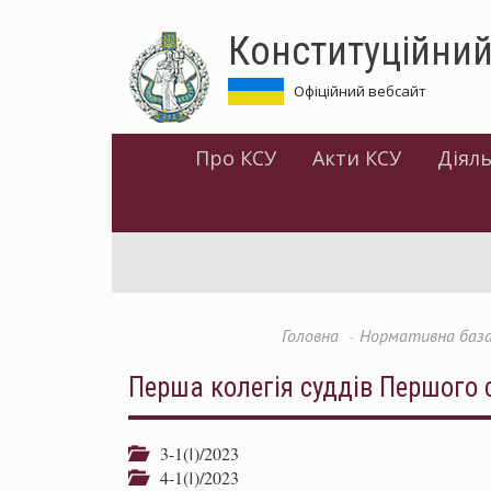
Перейти
Конституційний
до
основного
матеріалу
Офіційний вебсайт
Про КСУ
Акти КСУ
Діяль
Головна
Нормативна баз
Перша колегія суддів Першого 
3-1(І)/2023
4-1(І)/2023