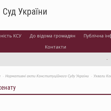
 Суд України
ність КСУ
До відома громадян
Публічна ін
Контакти
Ін
а
Нормативні акти Конституційного Суду України
Ухвали Ко
сенату