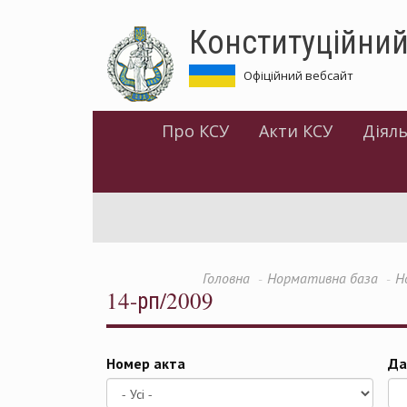
Перейти
Конституційний
до
основного
матеріалу
Офіційний вебсайт
Про КСУ
Акти КСУ
Діяль
Головна
Нормативна база
Н
14-рп/2009
Номер акта
Да