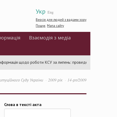
Укр
Eng
Версія для людей з вадами зору
Пошук
Мапа сайту
формація
Взаємодія з медіа
ормація щодо роботи КСУ за липень: проведено 94 засідання та 
туційного Суду України
2009 рік
14-рп/2009
Слова в тексті акта