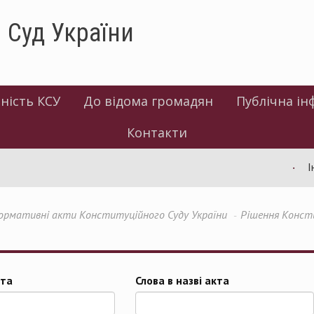
 Суд України
ність КСУ
До відома громадян
Публічна ін
Контакти
Інф
ормативні акти Конституційного Суду України
Рішення Консти
та
Слова в назві акта