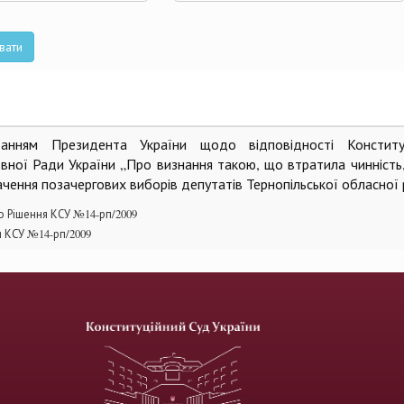
та
вати
анням Президента України щодо відповідності Конституц
овної Ради України „Про визнання такою, що втратила чинність
чення позачергових виборів депутатів Тернопільської обласної
 Рішення КСУ №14-рп/2009
я КСУ №14-рп/2009