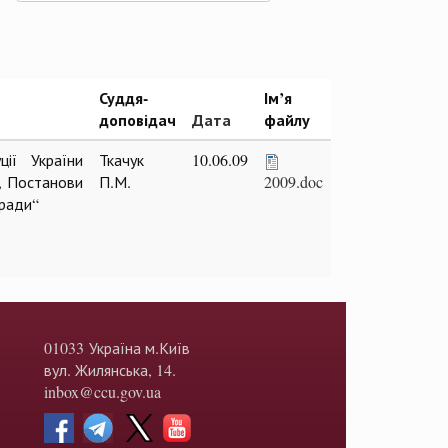
Суддя-
Ім’я
доповідач
Дата
файлу
ії України
Ткачук
10.06.09
, Постанови
П.М.
2009.doc
 ради“
01033 Україна м.Київ
вул. Жилянська, 14.
inbox@ccu.gov.ua