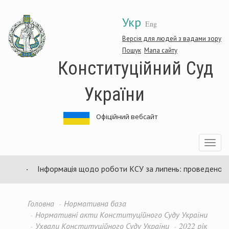
Перейти
Укр
до
Eng
основного
матеріалу
Версія для людей з вадами зору
Пошук
Мапа сайту
Конституційний Суд
України
Офіційний вебсайт
Toggle
navigatio
Інформація щодо роботи КСУ за липень: проведено 94 за
Головна
Нормативна база
Нормативні акти Конституційного Суду України
Ухвали Конституційного Суду України
2022 рік