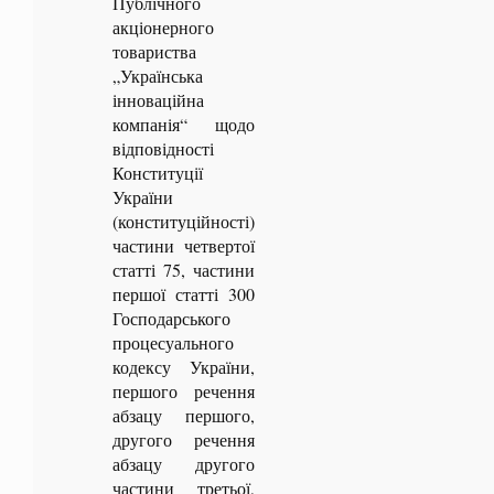
Публічного
акціонерного
товариства
„Українська
інноваційна
компанія“ щодо
відповідності
Конституції
України
(конституційності)
частини четвертої
статті 75, частини
першої статті 300
Господарського
процесуального
кодексу України,
першого речення
абзацу першого,
другого речення
абзацу другого
частини третьої,