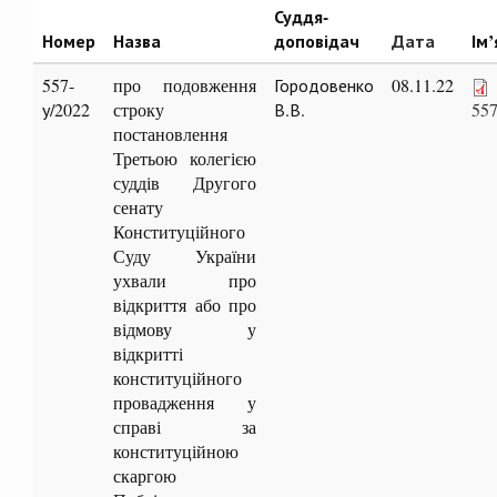
Суддя-
Номер
Назва
доповідач
Дата
Ім
557-
про подовження
Городовенко
08.11.22
у/2022
строку
В.В.
557
постановлення
Третьою колегією
суддів Другого
сенату
Конституційного
Суду України
ухвали про
відкриття або про
відмову у
відкритті
конституційного
провадження у
справі за
конституційною
скаргою