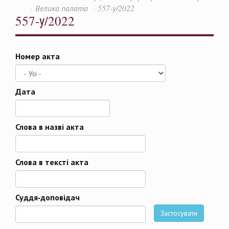
Велика палата
557-у/2022
557-у/2022
Номер акта
Дата
Дата
Слова в назві акта
Слова в тексті акта
Суддя-доповідач
Застосувати