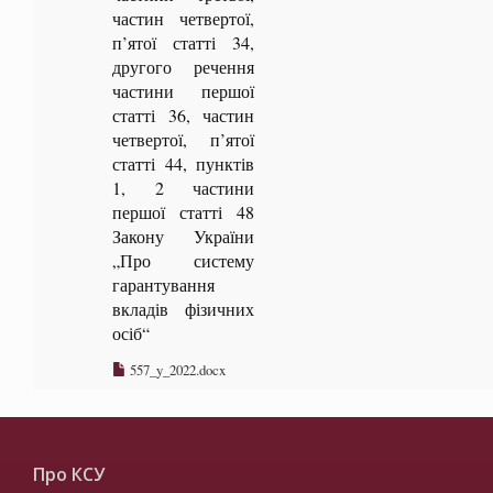
частин четвертої,
п’ятої статті 34,
другого речення
частини першої
статті 36, частин
четвертої, п’ятої
статті 44, пунктів
1, 2 частини
першої статті 48
Закону України
„Про систему
гарантування
вкладів фізичних
осіб“
557_y_2022.docx
Про КСУ