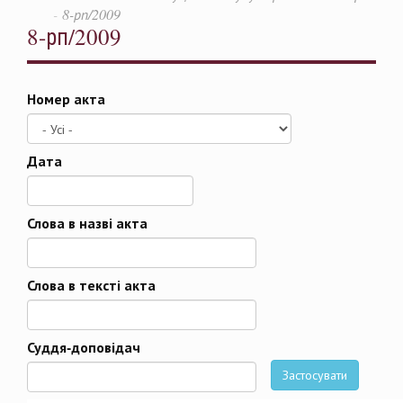
8-рп/2009
8-рп/2009
Номер акта
Дата
Дата
Слова в назві акта
Слова в тексті акта
Суддя-доповідач
Застосувати