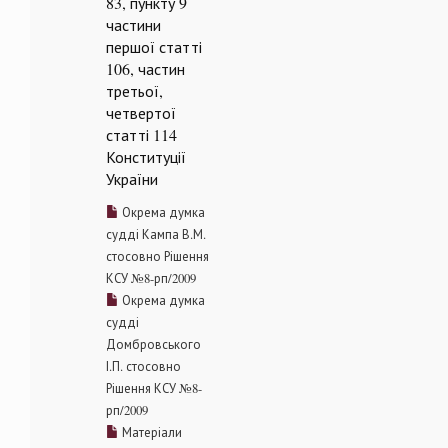
83, пункту 9
частини
першої статті
106, частин
третьої,
четвертої
статті 114
Конституції
України
Окрема думка
судді Кампа В.М.
стосовно Рішення
КСУ №8-рп/2009
Окрема думка
судді
Домбровського
І.П. стосовно
Рішення КСУ №8-
рп/2009
Матеріали