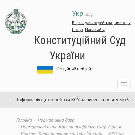
Перейти
Укр
до
Eng
основного
матеріалу
Версія для людей з вадами зору
Пошук
Мапа сайту
Конституційний Суд
України
Офіційний вебсайт
Toggle
navigatio
Інформація щодо роботи КСУ за липень: проведено 94 зас
Головна
Нормативна база
Нормативні акти Конституційного Суду України
Рішення Конституційного Суду України
2009 рік