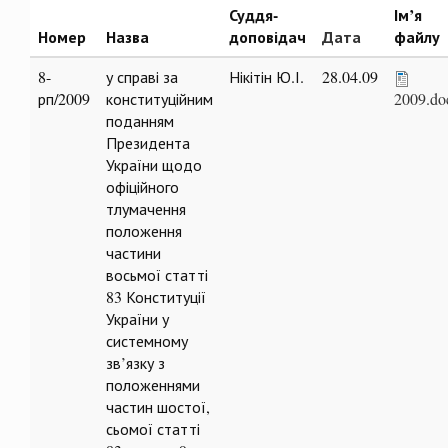
Суддя-
Ім’я
Номер
Назва
доповідач
Дата
файлу
8-
у справі за
Нікітін Ю.І.
28.04.09
рп/2009
конституційним
2009.do
поданням
Президента
України щодо
офіційного
тлумачення
положення
частини
восьмої статті
83 Конституції
України у
системному
зв’язку з
положеннями
частин шостої,
сьомої статті