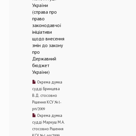
України
(справа про
право
законодавчої
ініціативи
щодо внесення
змін до закону
про
Державний
бюджет
України)
Окрема думка
судді Бринцева
В.Д. стосовно
Рішення КСУ №1-
рп/2009
Окрема думка
судді Маркуш М.А.
стосовно Рішення
КСУ №1-рп/2009