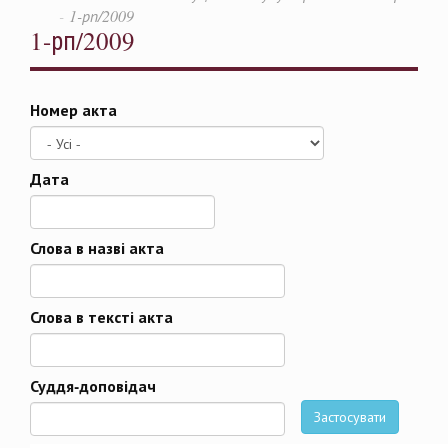
1-рп/2009
1-рп/2009
Номер акта
Дата
Дата
Слова в назві акта
Слова в тексті акта
Суддя-доповідач
Застосувати