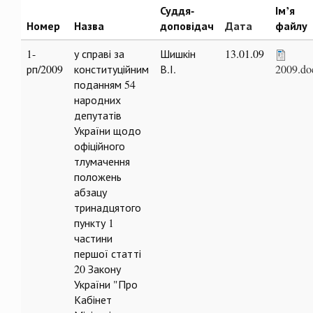
Суддя-
Ім’я
Номер
Назва
доповідач
Дата
файлу
1-
у справі за
Шишкін
13.01.09
рп/2009
конституційним
В.І.
2009.do
поданням 54
народних
депутатів
України щодо
офіційного
тлумачення
положень
абзацу
тринадцятого
пункту 1
частини
першої статті
20 Закону
України "Про
Кабінет