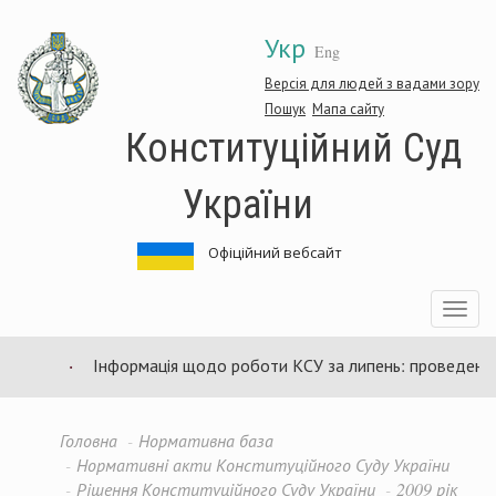
Перейти
Укр
до
Eng
основного
матеріалу
Версія для людей з вадами зору
Пошук
Мапа сайту
Конституційний Суд
України
Офіційний вебсайт
Toggle
navigatio
Інформація щодо роботи КСУ за липень: проведено 94 
Головна
Нормативна база
Нормативні акти Конституційного Суду України
Рішення Конституційного Суду України
2009 рік