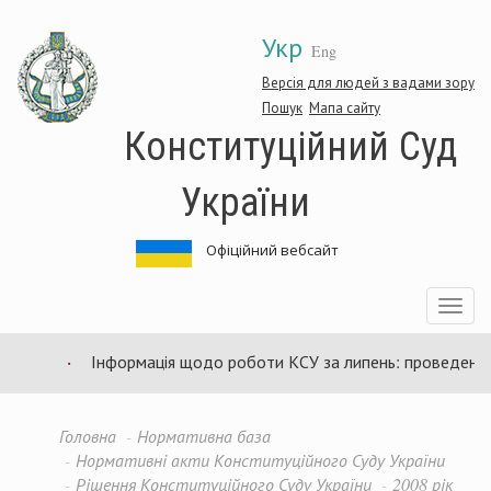
Перейти
Укр
до
Eng
основного
матеріалу
Версія для людей з вадами зору
Пошук
Мапа сайту
Конституційний Суд
України
Офіційний вебсайт
Toggle
navigatio
Інформація щодо роботи КСУ за липень: проведено 94
Головна
Нормативна база
Нормативні акти Конституційного Суду України
Рішення Конституційного Суду України
2008 рік