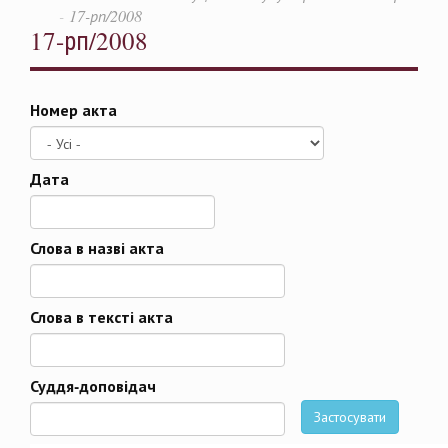
17-рп/2008
17-рп/2008
Номер акта
Дата
Дата
Слова в назві акта
Слова в тексті акта
Суддя-доповідач
Застосувати