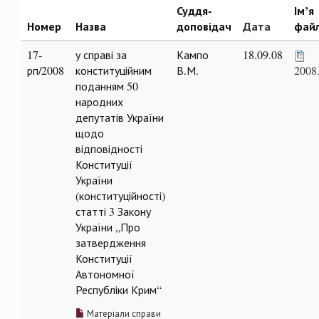
Суддя-
Ім’я
Номер
Назва
доповідач
Дата
фай
17-
у справі за
Кампо
18.09.08
рп/2008
конституційним
В.М.
2008
поданням 50
народних
депутатів України
щодо
відповідності
Конституції
України
(конституційності)
статті 3 Закону
України „Про
затвердження
Конституції
Автономної
Республіки Крим“
Матеріали справи