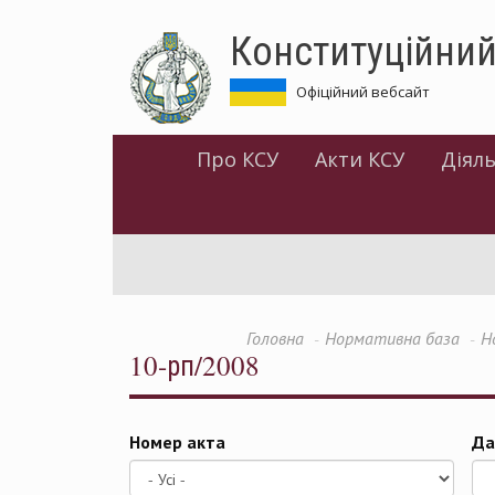
Перейти
Конституційний
до
основного
матеріалу
Офіційний вебсайт
Про КСУ
Акти КСУ
Діяль
Головна
Нормативна база
Н
10-рп/2008
Номер акта
Да