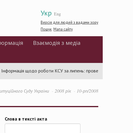
Укр
Eng
Версія для людей з вадами зору
Пошук
Мапа сайту
формація
Взаємодія з медіа
нформація щодо роботи КСУ за липень: проведено 94 засідання т
туційного Суду України
2008 рік
10-рп/2008
Слова в тексті акта