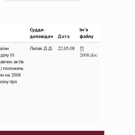
Суддя-
Ім’я
доповідач
Дата
файлу
аїни
Лилак Д.Д.
22.05.08
ділу ІІІ
2008.doc
авчих актів
і) положень
ни на 2008
кону про