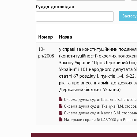
Да
Суддя-доповідач
Застосу
Номер
Назва
10-
у справі за конституційними поданн
рп/2008
(конституційності) окремих положень ст
Закону України "Про Державний бюдж
України" і 101 народного депутата У
статті 67 розділу І, пунктів 1-4, 6-
рік та про внесення змін до деяких 
Державний бюджет України)
Окрема думка судді Шишкіна В.І. стосов
Окрема думка судді Ткачука П.М. стосов
Окрема думка судді Кампа В.М. стосовно
Матеріали справи №1-28/2008 до Рішення