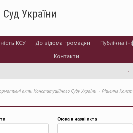
 Суд України
ність КСУ
До відома громадян
Публічна ін
Контакти
І
ормативні акти Конституційного Суду України
Рішення Консти
та
Слова в назві акта