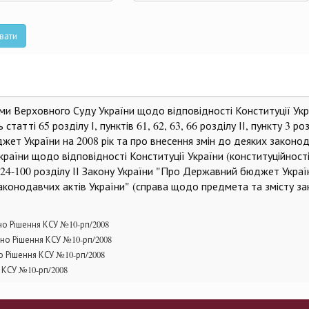
та
вати
ями Верховного Суду України щодо відповідності Конституції Укр
атті 65 розділу І, пунктів 61, 62, 63, 66 розділу ІІ, пункту 3 роз
ет України на 2008 рік та про внесення змін до деяких законод
країни щодо відповідності Конституції України (конституційност
22, 24-100 розділу ІІ Закону України "Про Державний бюджет Украї
законодавчих актів України" (справа щодо предмета та змісту за
но Рішення КСУ №10-рп/2008
но Рішення КСУ №10-рп/2008
 Рішення КСУ №10-рп/2008
 КСУ №10-рп/2008