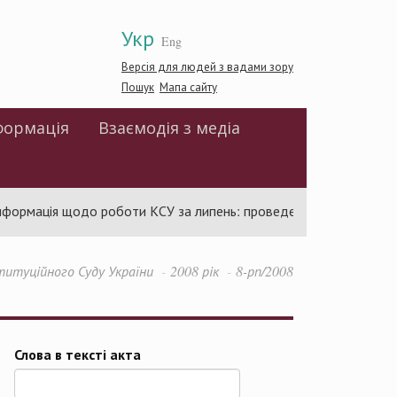
Укр
Eng
Версія для людей з вадами зору
Пошук
Мапа сайту
формація
Взаємодія з медіа
ормація щодо роботи КСУ за липень: проведено 94 засідання та 
титуційного Суду України
2008 рік
8-рп/2008
Слова в тексті акта