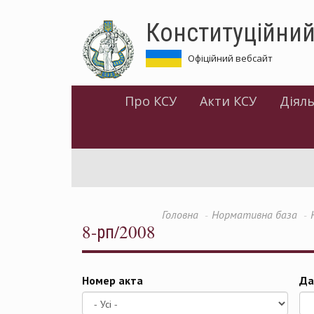
Перейти
Конституційний
до
основного
матеріалу
Офіційний вебсайт
Про КСУ
Акти КСУ
Діяль
Головна
Нормативна база
8-рп/2008
Номер акта
Да