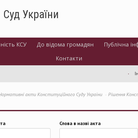
 Суд України
ність КСУ
До відома громадян
Публічна ін
Контакти
Інф
Нормативні акти Конституційного Суду України
Рішення Конс
та
Слова в назві акта