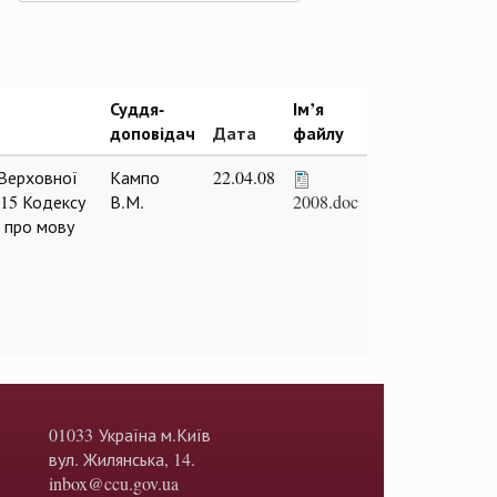
Суддя-
Ім’я
доповідач
Дата
файлу
 Верховної
Кампо
22.04.08
 15 Кодексу
В.М.
2008.doc
а про мову
01033 Україна м.Київ
вул. Жилянська, 14.
inbox@ccu.gov.ua