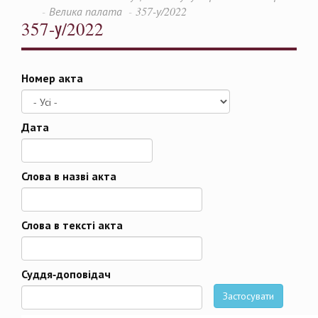
Велика палата
357-у/2022
357-у/2022
Номер акта
Дата
Дата
Слова в назві акта
Слова в тексті акта
Суддя-доповідач
Застосувати