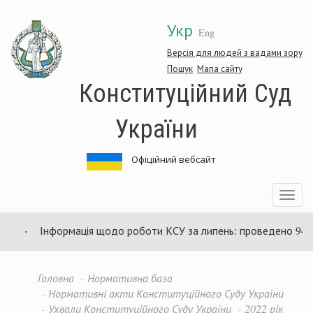
Перейти
Укр
до
Eng
основного
матеріалу
Версія для людей з вадами зору
Пошук
Мапа сайту
Конституційний Суд
України
Офіційний вебсайт
Toggle
navigatio
Інформація щодо роботи КСУ за липень: проведено 94 зас
Головна
Нормативна база
Нормативні акти Конституційного Суду України
Ухвали Конституційного Суду України
2022 рік