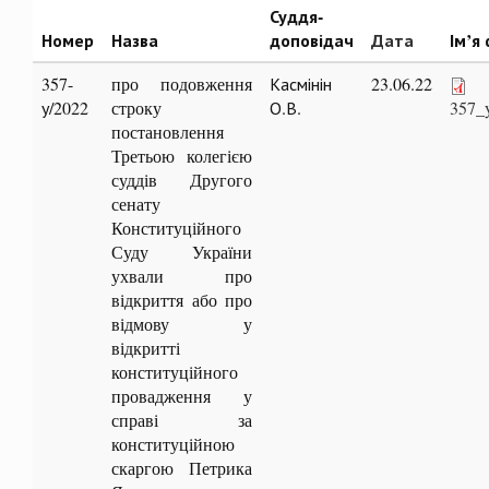
Суддя-
Номер
Назва
доповідач
Дата
Ім’я
357-
про подовження
Касмінін
23.06.22
у/2022
строку
О.В.
357_
постановлення
Третьою колегією
суддів Другого
сенату
Конституційного
Суду України
ухвали про
відкриття або про
відмову у
відкритті
конституційного
провадження у
справі за
конституційною
скаргою Петрика