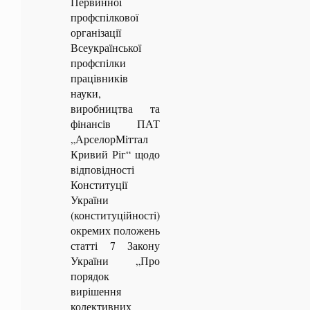
Первинної
профспілкової
організації
Всеукраїнської
профспілки
працівників
науки,
виробництва та
фінансів ПАТ
„АрселорМіттал
Кривий Ріг“ щодо
відповідності
Конституції
України
(конституційності)
окремих положень
статті 7 Закону
України „Про
порядок
вирішення
колективних