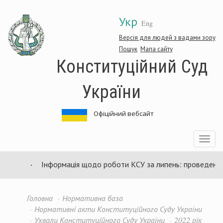
Перейти
Укр
до
Eng
основного
матеріалу
Версія для людей з вадами зору
Пошук
Мапа сайту
Конституційний Суд
України
Офіційний вебсайт
Toggle
navigatio
Інформація щодо роботи КСУ за липень: проведено 94 
Головна
Нормативна база
Нормативні акти Конституційного Суду України
Ухвали Конституційного Суду України
2022 рік