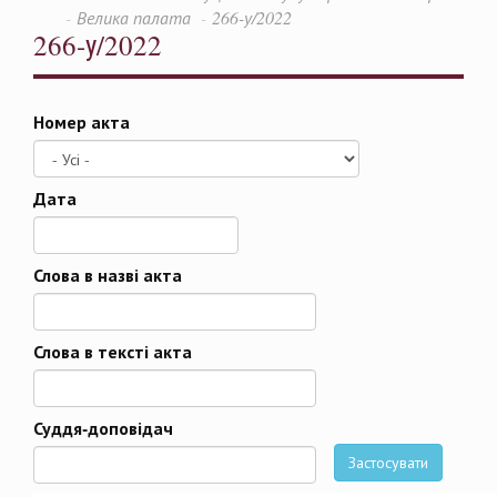
Велика палата
266-у/2022
266-у/2022
Номер акта
Дата
Дата
Слова в назві акта
Слова в тексті акта
Суддя-доповідач
Застосувати