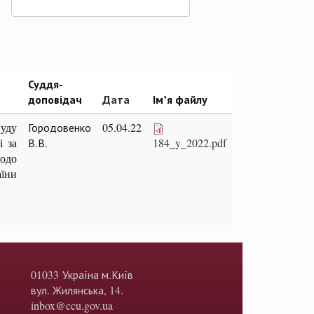
Суддя-
доповідач
Дата
Ім’я файлу
Суду
Городовенко
05.04.22
і за
В.В.
184_y_2022.pdf
одо
аїни
01033 Україна м.Київ
вул. Жилянська, 14.
inbox@ccu.gov.ua