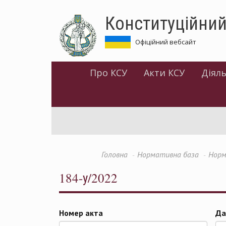
Перейти
Конституційний
до
основного
матеріалу
Офіційний вебсайт
Про КСУ
Акти КСУ
Діяль
Головна
Нормативна база
Норм
184-у/2022
Номер акта
Да