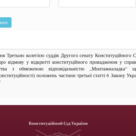
та
вати
ня Третьою колегією суддів Другого сенату Конституційного 
ро відмову у відкритті конституційного провадження у справ
ства з обмеженою відповідальністю „Монтажналадка“ щ
конституційності) положень частини третьої статті 6 Закону Укр
“