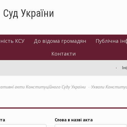
 Суд України
ність КСУ
До відома громадян
Публічна ін
Контакти
Інфо
ативні акти Конституційного Суду України
Ухвали Конституц
та
Слова в назві акта