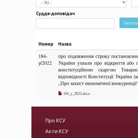
Да
Суддя-доповідач
Застосу
Номер
Назва
184-
про подовження строку постановлен
у/2022
України ухвали про відкриття або п
конституційною скаргою Товари
відповідності Конституції України (
„Про захист економічної конкуренції
184_y_2022.docx
Про КСУ
Акти КСУ