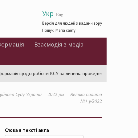
Укр
Eng
Версія для людей з вадами зору
Пошук
Мапа сайту
формація
Взаємодія з медіа
рмація щодо роботи КСУ за липень: проведено 94 засідання та у
ійного Суду України
2022 рік
Велика палата
184-у/2022
Слова в тексті акта