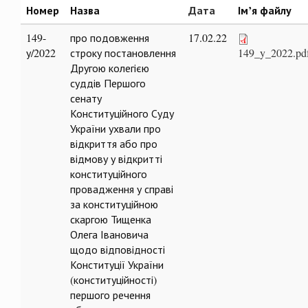
Номер
Назва
Дата
Ім’я файлу
149-
про подовження
17.02.22
у/2022
строку постановлення
149_y_2022.pd
Другою колегією
суддів Першого
сенату
Конституційного Суду
України ухвали про
відкриття або про
відмову у відкритті
конституційного
провадження у справі
за конституційною
скаргою Тищенка
Олега Івановича
щодо відповідності
Конституції України
(конституційності)
першого речення