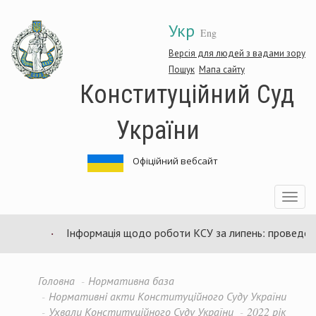
Перейти
Укр
до
Eng
основного
матеріалу
Версія для людей з вадами зору
Пошук
Мапа сайту
Конституційний Суд
України
Офіційний вебсайт
Toggle
navigatio
Інформація щодо роботи КСУ за липень: проведено 9
Головна
Нормативна база
Нормативні акти Конституційного Суду України
Ухвали Конституційного Суду України
2022 рік