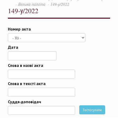
Велика палата
149-у/2022
149-у/2022
Номер акта
Дата
Дата
Слова в назві акта
Слова в тексті акта
Суддя-доповідач
Застосувати