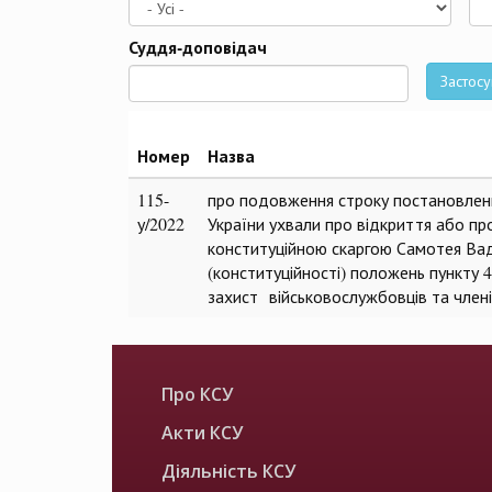
Да
Суддя-доповідач
Застосу
Номер
Назва
115-
про подовження строку постановленн
у/2022
України ухвали про відкриття або про
конституційною скаргою Самотея Вад
(конституційності) положень пункту 4
захист військовослужбовців та члені
Про КСУ
Акти КСУ
Діяльність КСУ