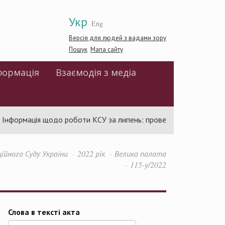
Укр
Eng
Версія для людей з вадами зору
Пошук
Мапа сайту
формація
Взаємодія з медіа
нформація щодо роботи КСУ за липень: проведено 94 засідання т
ійного Суду України
2022 рік
Велика палата
115-у/2022
Слова в тексті акта