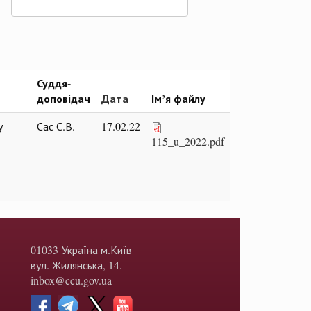
Суддя-
доповідач
Дата
Ім’я файлу
у
Сас С.В.
17.02.22
115_u_2022.pdf
01033 Україна м.Київ
вул. Жилянська, 14.
inbox@ccu.gov.ua