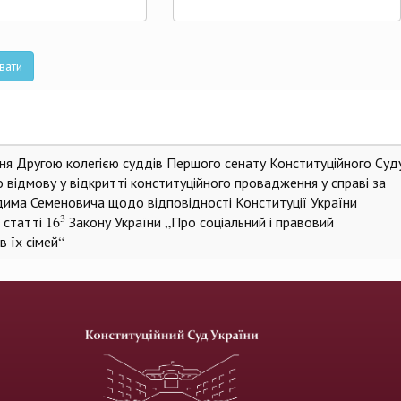
та
вати
я Другою колегією суддів Першого сенату Конституційного Суд
 відмову у відкритті конституційного провадження у справі за
има Семеновича щодо відповідності Конституції України
3
 статті 16
Закону України „Про соціальний і правовий
в їх сімей“