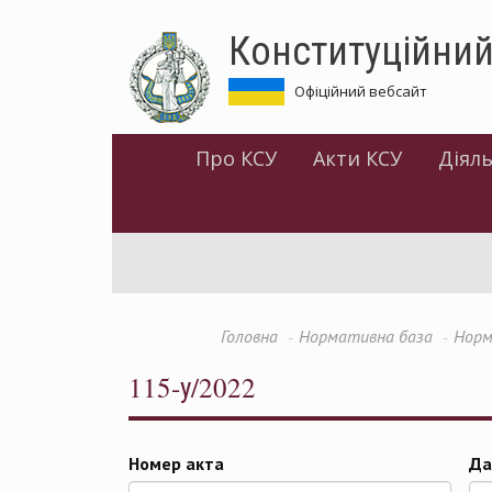
Перейти
Конституційний
до
основного
матеріалу
Офіційний вебсайт
Про КСУ
Акти КСУ
Діяль
Головна
Нормативна база
Норм
115-у/2022
Номер акта
Да