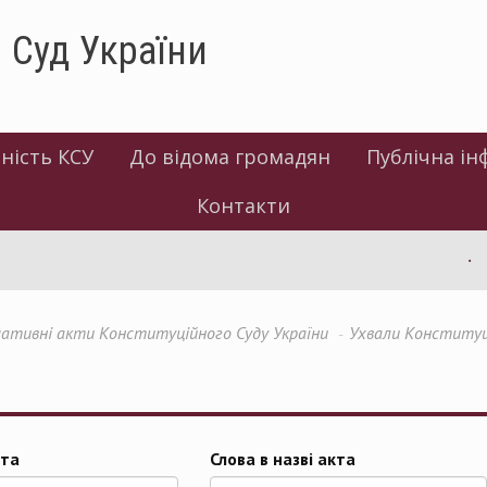
 Суд України
ність КСУ
До відома громадян
Публічна ін
Контакти
І
ативні акти Конституційного Суду України
Ухвали Конституц
та
Слова в назві акта