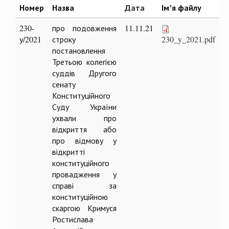
Номер
Назва
Дата
Ім’я файлу
230-
про подовження
11.11.21
у/2021
строку
230_y_2021.pdf
постановлення
Третьою колегією
суддів Другого
сенату
Конституційного
Суду України
ухвали про
відкриття або
про відмову у
відкритті
конституційного
провадження у
справі за
конституційною
скаргою Кримуся
Ростислава