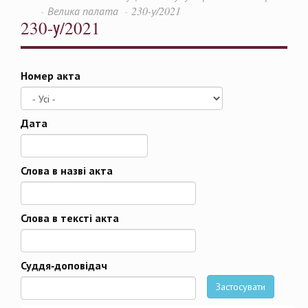
Велика палата
230-у/2021
230-у/2021
Номер акта
Дата
Дата
Слова в назві акта
Слова в тексті акта
Суддя-доповідач
Застосувати