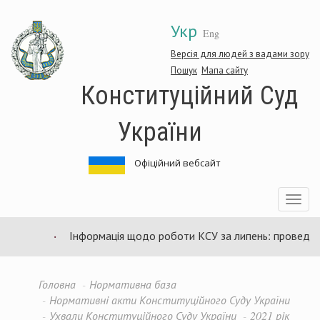
Перейти
Укр
до
Eng
основного
матеріалу
Версія для людей з вадами зору
Пошук
Мапа сайту
Конституційний Суд
України
Офіційний вебсайт
Toggle
navigatio
Інформація щодо роботи КСУ за липень: проведено 9
Головна
Нормативна база
Нормативні акти Конституційного Суду України
Ухвали Конституційного Суду України
2021 рік