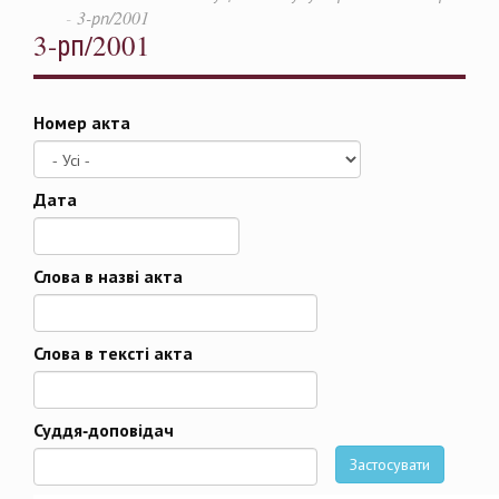
3-рп/2001
3-рп/2001
Номер акта
Дата
Дата
Слова в назві акта
Слова в тексті акта
Суддя-доповідач
Застосувати