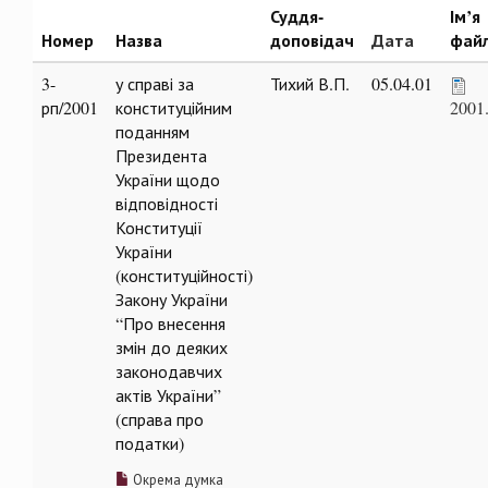
Суддя-
Ім’я
Номер
Назва
доповідач
Дата
фай
3-
у справі за
Тихий В.П.
05.04.01
рп/2001
конституційним
2001
поданням
Президента
України щодо
відповідності
Конституції
України
(конституційності)
Закону України
“Про внесення
змін до деяких
законодавчих
актів України”
(справа про
податки)
Окрема думка