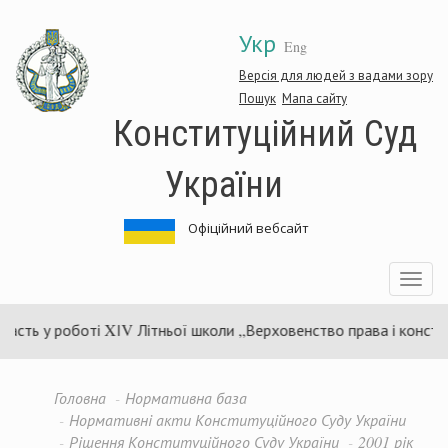
Перейти
Укр
до
Eng
основного
матеріалу
Версія для людей з вадами зору
Пошук
Мапа сайту
Конституційний Суд
України
Офіційний вебсайт
Toggle
navigatio
асть у роботі XІV Літньої школи „Верховенство права і конститу
Головна
Нормативна база
Нормативні акти Конституційного Суду України
Рішення Конституційного Суду України
2001 рік