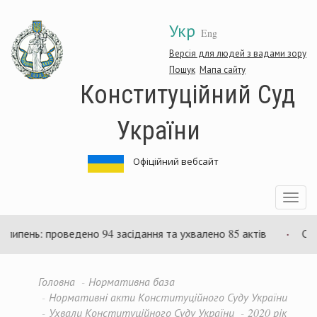
Перейти
Укр
до
Eng
основного
матеріалу
Версія для людей з вадами зору
Пошук
Мапа сайту
Конституційний Суд
України
Офіційний вебсайт
Toggle
navigatio
ипень: проведено 94 засідання та ухвалено 85 актів
Суд 
Головна
Нормативна база
Нормативні акти Конституційного Суду України
Ухвали Конституційного Суду України
2020 рік