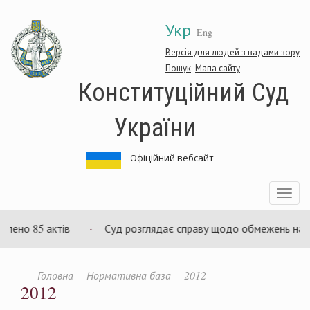
Перейти
Укр
до
Eng
основного
матеріалу
Версія для людей з вадами зору
Пошук
Мапа сайту
Конституційний Суд
України
Офіційний вебсайт
Toggle
navigatio
лено 85 актів
Суд розглядає справу щодо обмежень на змін
Головна
Нормативна база
2012
2012