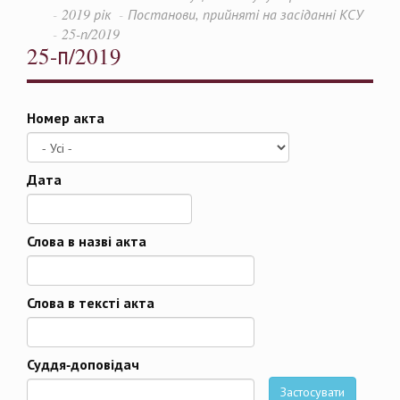
2019 рік
Постанови, прийняті на засіданні КСУ
25-п/2019
25-п/2019
Номер акта
Дата
Дата
Слова в назві акта
Слова в тексті акта
Суддя-доповідач
Застосувати