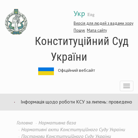
Перейти
Укр
до
Eng
основного
матеріалу
Версія для людей з вадами зору
Пошук
Мапа сайту
Конституційний Суд
України
Офіційний вебсайт
Toggle
navigatio
Інформація щодо роботи КСУ за липень: проведено 94 з
Головна
Нормативна база
Нормативні акти Конституційного Суду України
Постанови Конституційного Суду України