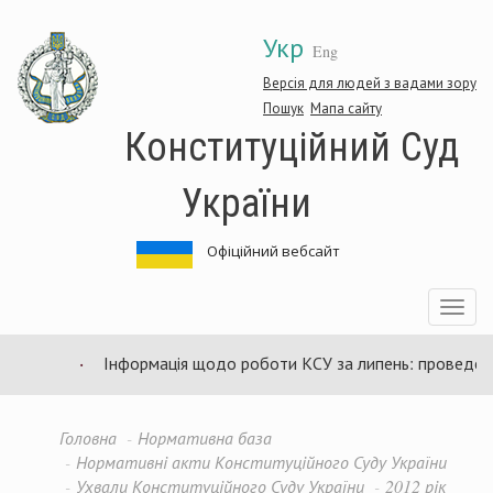
Перейти
Укр
до
Eng
основного
матеріалу
Версія для людей з вадами зору
Пошук
Мапа сайту
Конституційний Суд
України
Офіційний вебсайт
Toggle
navigatio
Інформація щодо роботи КСУ за липень: проведено 9
Головна
Нормативна база
Нормативні акти Конституційного Суду України
Ухвали Конституційного Суду України
2012 рік