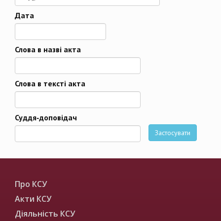
Дата
Дата
Слова в назві акта
Слова в тексті акта
Суддя-доповідач
Застосувати
Про КСУ
Акти КСУ
Діяльність КСУ