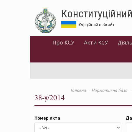
Перейти
Конституційний
до
основного
матеріалу
Офіційний вебсайт
Про КСУ
Акти КСУ
Діяль
Головна
Нормативна база
38-у/2014
Номер акта
Да