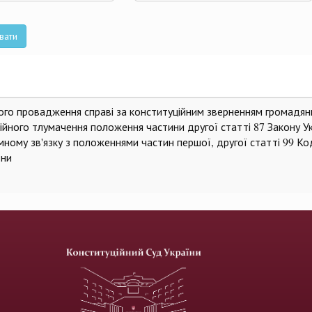
та
вати
ного провадження справі за конституційним зверненням громадян
йного тлумачення положення частини другої статті 87 Закону У
мному зв'язку з положеннями частин першої, другої статті 99 Ко
їни