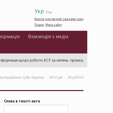
Укр
Eng
Версія для людей з вадами зору
Пошук
Мапа сайту
формація
Взаємодія з медіа
формація щодо роботи КСУ за липень: проведено 94 засідання та
титуційного Суду України
2014 рік
38-у/2014
Слова в тексті акта