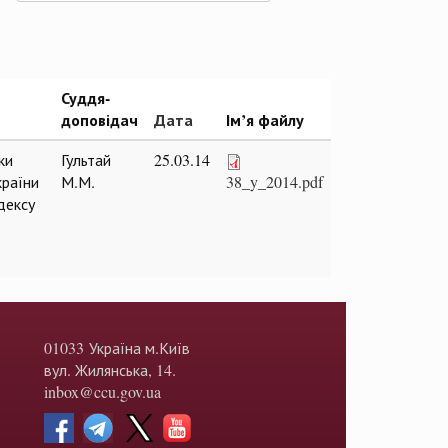
Суддя-
доповідач
Дата
Ім’я файлу
ки
Гультай
25.03.14
країни
М.М.
38_y_2014.pdf
дексу
01033 Україна м.Київ
вул. Жилянська, 14.
inbox@ccu.gov.ua