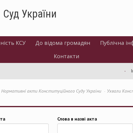
 Суд України
ність КСУ
До відома громадян
Публічна ін
Контакти
Ін
Нормативні акти Конституційного Суду України
Ухвали Конс
та
Слова в назві акта