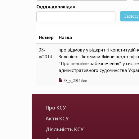
Да
Суддя-доповідач
Застосу
Номер
Назва
38-
про відмову у відкритті конституцій
у/2014
Зеленіної Людмили Яківни щодо офіці
"Про пенсійне забезпечення" у систе
адміністративного судочинства Укра
38_y_2014.doc
Про КСУ
Акти КСУ
Діяльність КСУ