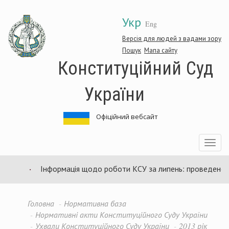
Перейти
Укр
до
Eng
основного
матеріалу
Версія для людей з вадами зору
Пошук
Мапа сайту
Конституційний Суд
України
Офіційний вебсайт
Toggle
navigatio
Інформація щодо роботи КСУ за липень: проведено 94 
Головна
Нормативна база
Нормативні акти Конституційного Суду України
Ухвали Конституційного Суду України
2013 рік