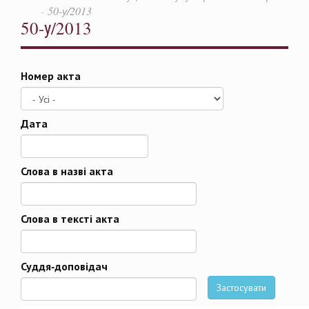
50-у/2013
50-у/2013
Номер акта
Дата
Дата
Слова в назві акта
Слова в тексті акта
Суддя-доповідач
Застосувати