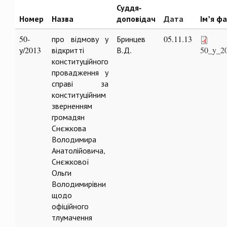
Суддя-
Номер
Назва
доповідач
Дата
Ім’я ф
50-
про відмову у
Бринцев
05.11.13
у/2013
відкритті
В.Д.
50_y_20
конституційного
провадження у
справі за
конституційним
зверненням
громадян
Снєжкова
Володимира
Анатолійовича,
Снєжкової
Ольги
Володимирівни
щодо
офіційного
тлумачення