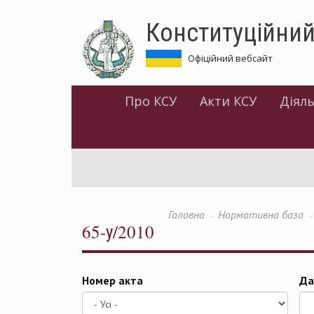
Перейти
Конституційний
до
основного
матеріалу
Офіційний вебсайт
Про КСУ
Акти КСУ
Діяль
Головна
Нормативна база
65-у/2010
Номер акта
Да