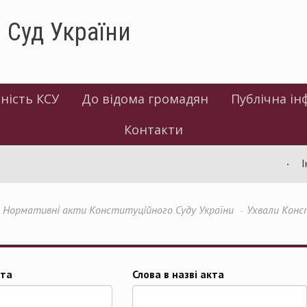
 Суд України
ність КСУ
До відома громадян
Публічна ін
Контакти
Інф
Нормативні акти Конституційного Суду України
Ухвали Конс
та
Слова в назві акта