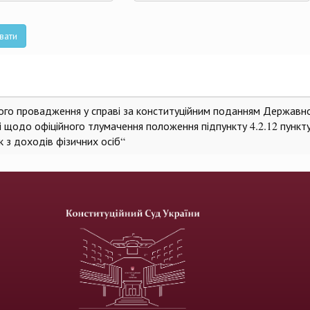
та
вати
ного провадження у справі за конституційним поданням Державн
ві щодо офіційного тлумачення положення підпункту 4.2.12 пункту
к з доходів фізичних осіб“