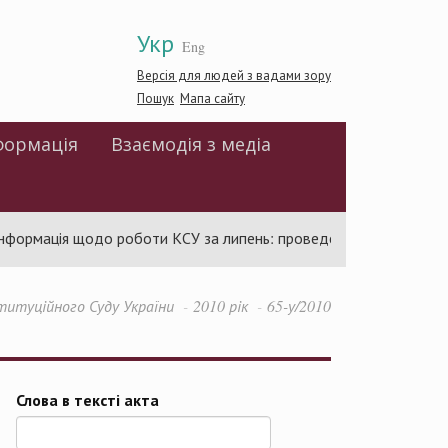
Укр
Eng
Версія для людей з вадами зору
Пошук
Мапа сайту
формація
Взаємодія з медіа
ормація щодо роботи КСУ за липень: проведено 94 засідання та
титуційного Суду України
2010 рік
65-у/2010
Слова в тексті акта