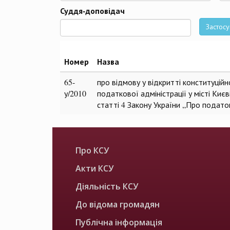
Да
Суддя-доповідач
Застосу
Номер
Назва
65-
про відмову у відкритті конституцій
у/2010
податкової адміністрації у місті Киє
статті 4 Закону України „Про подато
Про КСУ
Акти КСУ
Діяльність КСУ
До відома громадян
Публічна інформація