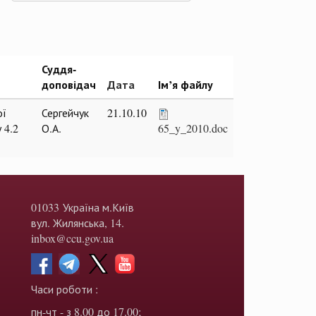
Суддя-
доповідач
Дата
Ім’я файлу
ої
Сергейчук
21.10.10
 4.2
О.А.
65_y_2010.doc
01033 Україна м.Київ
вул. Жилянська, 14.
inbox@ccu.gov.ua
Часи роботи :
пн-чт - з 8.00 до 17.00;