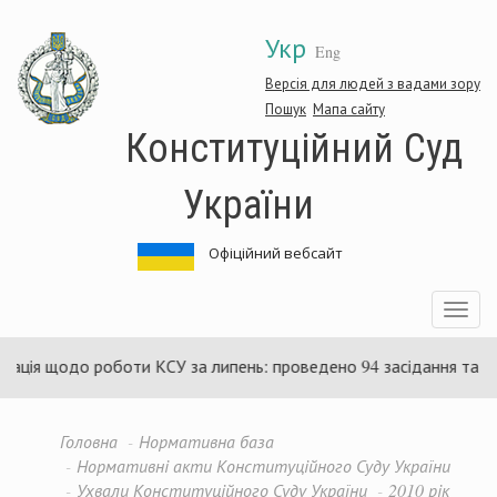
Перейти
Укр
до
Eng
основного
матеріалу
Версія для людей з вадами зору
Пошук
Мапа сайту
Конституційний Суд
України
Офіційний вебсайт
Toggle
navigatio
ція щодо роботи КСУ за липень: проведено 94 засідання та ухв
Головна
Нормативна база
Нормативні акти Конституційного Суду України
Ухвали Конституційного Суду України
2010 рік