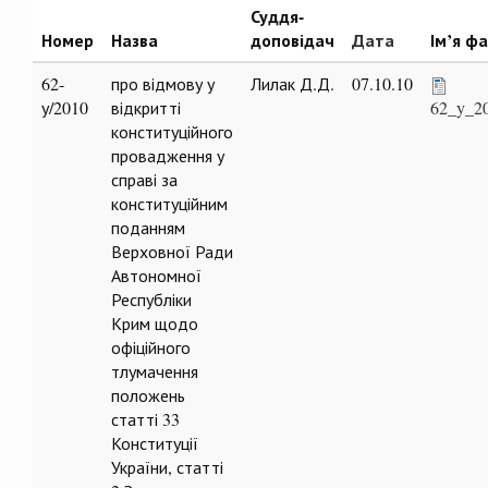
Суддя-
Номер
Назва
доповідач
Дата
Ім’я ф
62-
про відмову у
Лилак Д.Д.
07.10.10
у/2010
відкритті
62_y_2
конституційного
провадження у
справі за
конституційним
поданням
Верховної Ради
Автономної
Республіки
Крим щодо
офіційного
тлумачення
положень
статті 33
Конституції
України, статті