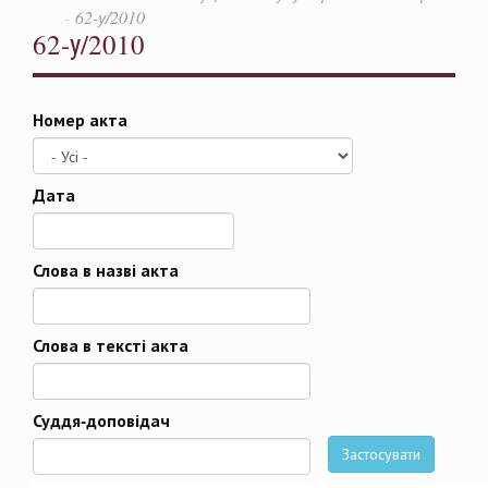
62-у/2010
62-у/2010
Номер акта
Дата
Дата
Слова в назві акта
Слова в тексті акта
Суддя-доповідач
Застосувати