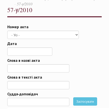
57-у/2010
57-у/2010
Номер акта
Дата
Дата
Слова в назві акта
Слова в тексті акта
Суддя-доповідач
Застосувати