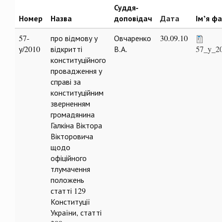
Суддя-
Номер
Назва
доповідач
Дата
Ім’я ф
57-
про відмову у
Овчаренко
30.09.10
у/2010
відкритті
В.А.
57_y_2
конституційного
провадження у
справі за
конституційним
зверненням
громадянина
Галкіна Віктора
Вікторовича
щодо
офіційного
тлумачення
положень
статті 129
Конституції
України, статті