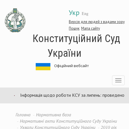
Перейти
Укр
до
Eng
основного
матеріалу
Версія для людей з вадами зору
Пошук
Мапа сайту
Конституційний Суд
України
Офіційний вебсайт
Toggle
navigatio
Інформація щодо роботи КСУ за липень: проведено 94 з
Головна
Нормативна база
Нормативні акти Конституційного Суду України
Ухвали Конституційного Суду України
2010 рік