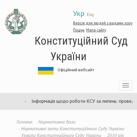
Перейти
Укр
до
Eng
основного
матеріалу
Версія для людей з вадами зору
Пошук
Мапа сайту
Конституційний Суд
України
Офіційний вебсайт
Toggle
navigatio
Інформація щодо роботи КСУ за липень: проведено 
Головна
Нормативна база
Нормативні акти Конституційного Суду України
Ухвали Конституційного Суду України
2010 рік