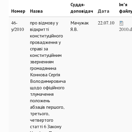
Суддя-
Ім’я
Номер
Назва
доповідач
Дата
файл
46-
про відмову у
Мачужак
22.07.10
у/2010
відкритті
Я.В.
2010.
конституційного
провадження у
справі за
конституційним
зверненням
громадянина
Коннова Сергія
Володимировича
щодо офіційного
тлумачення
положень
абзаців першого,
третього,
четвертого
статті 6 Закону