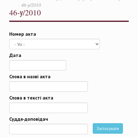
46-у/2010
46-у/2010
Номер акта
Дата
Дата
Слова в назві акта
Слова в тексті акта
Суддя-доповідач
Застосувати