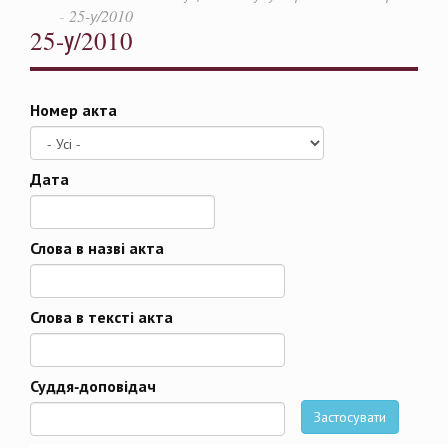
25-у/2010
25-у/2010
Номер акта
Дата
Дата
Слова в назві акта
Слова в тексті акта
Суддя-доповідач
Застосувати