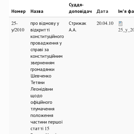
Суддя-
Номер
Назва
доповідач
Дата
Ім’я ф
25-
про відмову у
Стрижак
20.04.10
у/2010
відкритті
А.А.
25_y_2
конституційного
провадження у
справі за
конституційним
зверненням
громадянки
Шевченко
Тетяни
Леонідівни
щодо
офіційного
тлумачення
положення
частини першої
статті 15