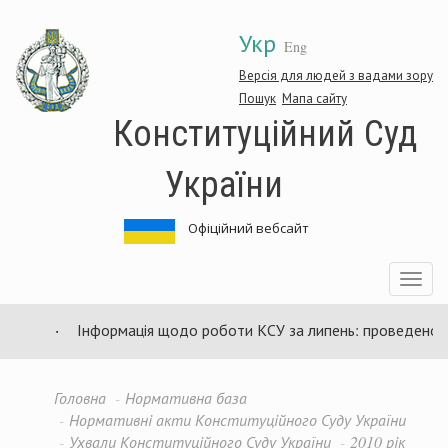
Перейти
Укр
до
Eng
основного
матеріалу
Версія для людей з вадами зору
Пошук
Мапа сайту
Конституційний Суд
України
Офіційний вебсайт
Toggle
navigatio
Інформація щодо роботи КСУ за липень: проведено 94 
Головна
Нормативна база
Нормативні акти Конституційного Суду України
Ухвали Конституційного Суду України
2010 рік