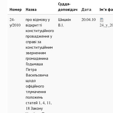
Суддя-
Номер
Назва
доповідач
Дата
Ім’я ф
24-
про відмову у
Шишкін
20.04.10
у/2010
відкритті
В.І.
24_y_2
конституційного
провадження у
справі за
конституційним
зверненням
громадянина
Годьмаша
Петра
Васильовича
щодо
офіційного
тлумачення
положень
статей 1, 4, 11,
18 Закону