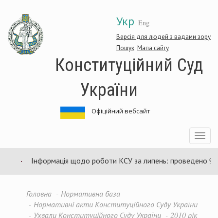
Перейти
Укр
до
Eng
основного
матеріалу
Версія для людей з вадами зору
Пошук
Мапа сайту
Конституційний Суд
України
Офіційний вебсайт
Toggle
navigatio
Інформація щодо роботи КСУ за липень: проведено 94 за
Головна
Нормативна база
Нормативні акти Конституційного Суду України
Ухвали Конституційного Суду України
2010 рік