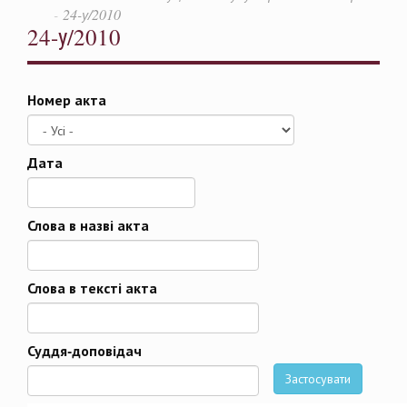
24-у/2010
24-у/2010
Номер акта
Дата
Дата
Слова в назві акта
Слова в тексті акта
Суддя-доповідач
Застосувати