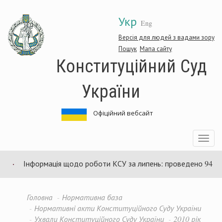
Перейти
Укр
до
Eng
основного
матеріалу
Версія для людей з вадами зору
Пошук
Мапа сайту
Конституційний Суд
України
Офіційний вебсайт
Toggle
navigatio
Інформація щодо роботи КСУ за липень: проведено 94 засід
Головна
Нормативна база
Нормативні акти Конституційного Суду України
Ухвали Конституційного Суду України
2010 рік