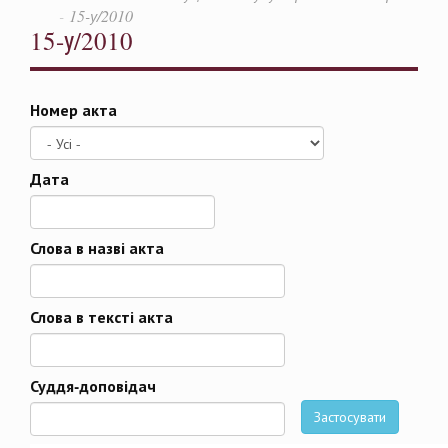
15-у/2010
15-у/2010
Номер акта
Дата
Дата
Слова в назві акта
Слова в тексті акта
Суддя-доповідач
Застосувати