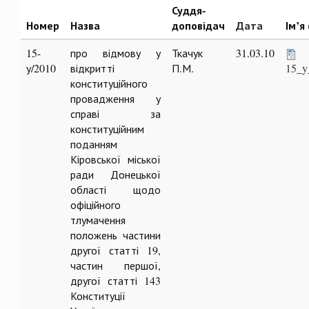
Суддя-
Номер
Назва
доповідач
Дата
Ім’я
15-
про відмову у
Ткачук
31.03.10
у/2010
відкритті
П.М.
15_y
конституційного
провадження у
справі за
конституційним
поданням
Кіровської міської
ради Донецької
області щодо
офіційного
тлумачення
положень частини
другої статті 19,
частин першої,
другої статті 143
Конституції