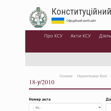
Перейти
Конституційний
до
основного
матеріалу
Офіційний вебсайт
Про КСУ
Акти КСУ
Діяль
Головна
Нормативна база
18-у/2010
Номер акта
Да