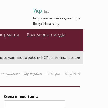
Укр
Eng
Версія для людей з вадами зору
Пошук
Мапа сайту
формація
Взаємодія з медіа
ормація щодо роботи КСУ за липень: проведено 94 засідання та
титуційного Суду України
2010 рік
18-у/2010
Слова в тексті акта