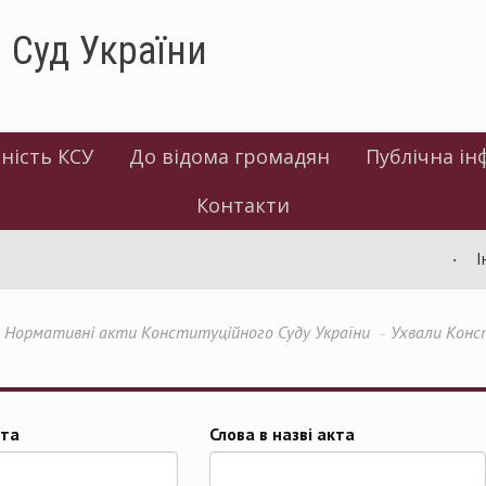
 Суд України
ність КСУ
До відома громадян
Публічна ін
Контакти
Інф
Нормативні акти Конституційного Суду України
Ухвали Конс
та
Слова в назві акта