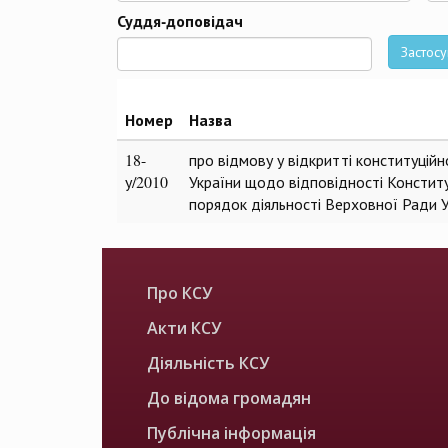
Да
Суддя-доповідач
Застосу
Номер
Назва
18-
про відмову у відкритті конституцій
у/2010
України щодо відповідності Конституц
порядок діяльності Верховної Ради 
Про КСУ
Акти КСУ
Діяльність КСУ
До відома громадян
Публічна інформація