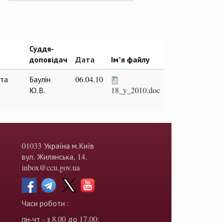
Суддя-
доповідач
Дата
Ім’я файлу
нта
Баулін
06.04.10
Ю.В.
18_y_2010.doc
01033 Україна м.Київ
вул. Жилянська, 14.
inbox@ccu.gov.ua
Часи роботи :
пн-чт - з 8.00 до 17.00;