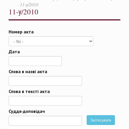
11-у/2010
11-у/2010
Номер акта
Дата
Дата
Слова в назві акта
Слова в тексті акта
Суддя-доповідач
Застосувати