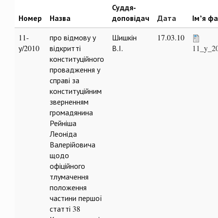
Суддя-
Номер
Назва
доповідач
Дата
Ім’я ф
11-
про відмову у
Шишкін
17.03.10
у/2010
відкритті
В.І.
11_y_2
конституційного
провадження у
справі за
конституційним
зверненням
громадянина
Рейніша
Леоніда
Валерійовича
щодо
офіційного
тлумачення
положення
частини першої
статті 38