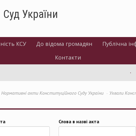
 Суд України
ність КСУ
До відома громадян
Публічна ін
Контакти
І
Нормативні акти Конституційного Суду України
Ухвали Конс
та
Слова в назві акта