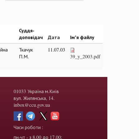
Суддя-
доповідач
Дата
Ім’я файлу
айна
Ткачук
11.07.03
П.М.
39_y_2003.pdf
01033 Україна м.Київ
вул. Жилянська, 14.
inbox@ccu.gov.ua
Часи роботи :
пн-чт - з 8.00 до 17.00;