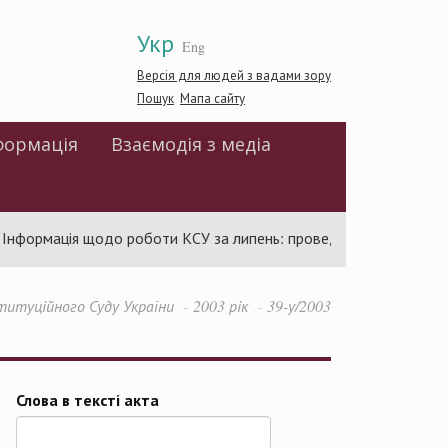
Укр
Eng
Версія для людей з вадами зору
Пошук
Мапа сайту
формація
Взаємодія з медіа
нформація щодо роботи КСУ за липень: проведено 94 засідання т
титуційного Суду України
2003 рік
39-у/2003
Слова в тексті акта