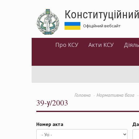
Перейти
Конституційний
до
основного
матеріалу
Офіційний вебсайт
Про КСУ
Акти КСУ
Діяль
Головна
Нормативна база
39-у/2003
Номер акта
Да