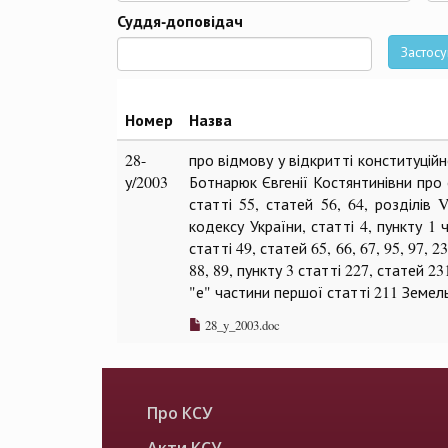
Да
Суддя-доповідач
Застосу
Номер
Назва
28-
про відмову у відкритті конституцій
у/2003
Ботнарюк Євгенії Костянтинівни про 
статті 55, статей 56, 64, розділів 
кодексу України, статті 4, пункту 1 ч
статті 49, статей 65, 66, 67, 95, 97,
88, 89, пункту 3 статті 227, статей 2
"е" частини першої статті 211 Земел
28_y_2003.doc
Про КСУ
Акти КСУ