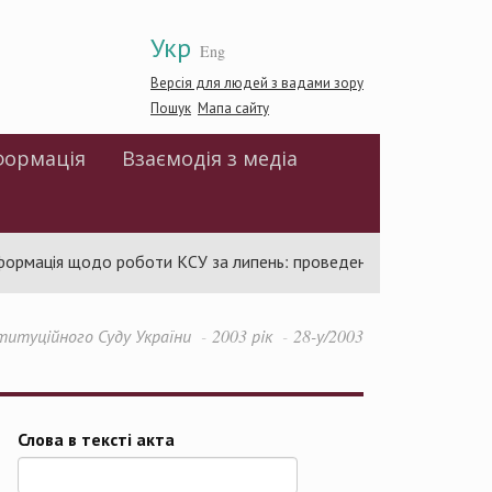
Укр
Eng
Версія для людей з вадами зору
Пошук
Мапа сайту
формація
Взаємодія з медіа
рмація щодо роботи КСУ за липень: проведено 94 засідання та 
титуційного Суду України
2003 рік
28-у/2003
Слова в тексті акта