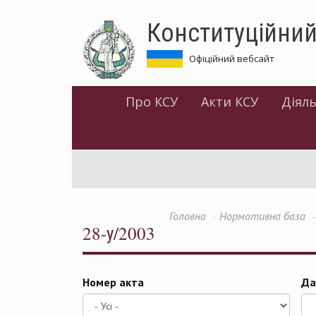
Перейти
Конституційний
до
основного
матеріалу
Офіційний вебсайт
Про КСУ
Акти КСУ
Діяль
Головна
Нормативна база
28-у/2003
Номер акта
Да