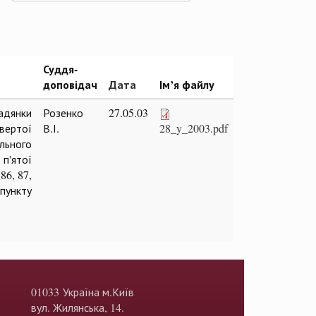
Суддя-
доповідач
Дата
Ім’я файлу
мадянки
Розенко
27.05.03
твертої
В.І.
28_y_2003.pdf
ального
 п'ятої
86, 87,
 пункту
01033 Україна м.Київ
вул. Жилянська, 14.