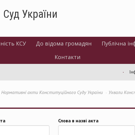
 Суд України
ність КСУ
До відома громадян
Публічна ін
Контакти
Інфо
Нормативні акти Конституційного Суду України
Ухвали Конс
та
Слова в назві акта