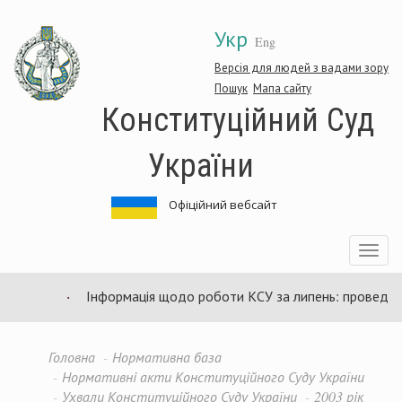
Перейти
Укр
до
Eng
основного
матеріалу
Версія для людей з вадами зору
Пошук
Мапа сайту
Конституційний Суд
України
Офіційний вебсайт
Toggle
navigatio
Інформація щодо роботи КСУ за липень: проведено 9
Головна
Нормативна база
Нормативні акти Конституційного Суду України
Ухвали Конституційного Суду України
2003 рік