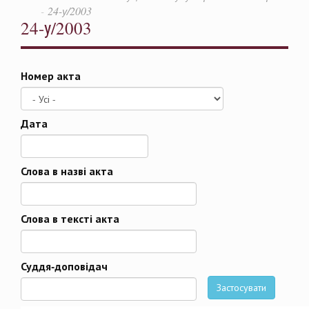
24-у/2003
24-у/2003
Номер акта
Дата
Дата
Слова в назві акта
Слова в тексті акта
Суддя-доповідач
Застосувати