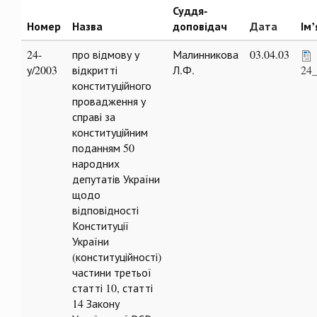
Суддя-
Номер
Назва
доповідач
Дата
Ім
24-
про відмову у
Малинникова
03.04.03
у/2003
відкритті
Л.Ф.
24_
конституційного
провадження у
справі за
конституційним
поданням 50
народних
депутатів України
щодо
відповідності
Конституції
України
(конституційності)
частини третьої
статті 10, статті
14 Закону