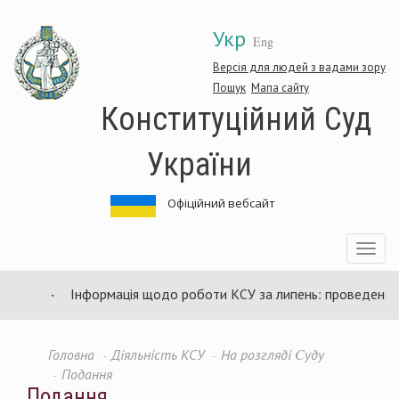
Перейти
Укр
до
Eng
основного
матеріалу
Версія для людей з вадами зору
Пошук
Мапа сайту
Конституційний Суд
України
Офіційний вебсайт
Toggle
navigatio
Інформація щодо роботи КСУ за липень: проведено 94 
Головна
Діяльність КСУ
На розгляді Cуду
Подання
Подання