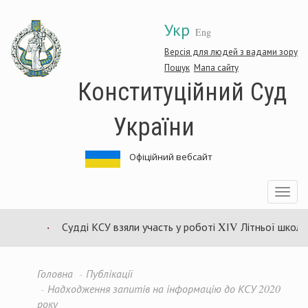
Перейти
Укр
до
Eng
основного
матеріалу
Версія для людей з вадами зору
Пошук
Мапа сайту
Конституційний Суд
України
Офіційний вебсайт
Toggle
navigatio
Судді КСУ взяли участь у роботі XІV Літньої школи 
Головна
Публікації
Надходження запитів на інформацію до КСУ 2020
року