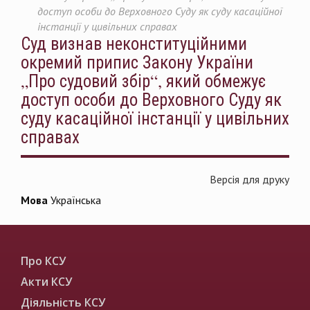
доступ особи до Верховного Суду як суду касаційної
інстанції у цивільних справах
Суд визнав неконституційними
окремий припис Закону України
„Про судовий збір“, який обмежує
доступ особи до Верховного Суду як
суду касаційної інстанції у цивільних
справах
Версія для друку
Мова
Українська
Про КСУ
Акти КСУ
Діяльність КСУ