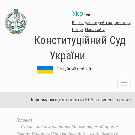
Перейти
Укр
до
Eng
основного
матеріалу
Версія для людей з вадами зору
Пошук
Мапа сайту
Конституційний Суд
України
Офіційний вебсайт
Toggle
navigatio
Інформація щодо роботи КСУ за липень: проведено
Головна
Суд визнав неконституційними окремий припис
Закону України „Про судовий збір“, який обмежує