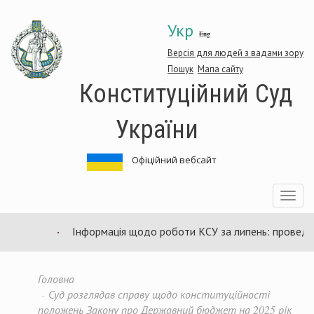
Перейти
Укр
до
Eng
основного
матеріалу
Версія для людей з вадами зору
Пошук
Мапа сайту
Конституційний Суд
України
Офіційний вебсайт
Toggle
navigatio
Інформація щодо роботи КСУ за липень: проведено
Головна
Суд розглядав справу щодо конституційності
положень Закону про Державний бюджет на 2025 рік