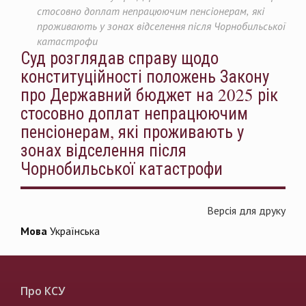
стосовно доплат непрацюючим пенсіонерам, які
проживають у зонах відселення після Чорнобильської
катастрофи
Суд розглядав справу щодо
конституційності положень Закону
про Державний бюджет на 2025 рік
стосовно доплат непрацюючим
пенсіонерам, які проживають у
зонах відселення після
Чорнобильської катастрофи
Версія для друку
Мова
Українська
Про КСУ