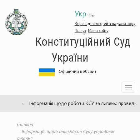
Перейти
Укр
до
Eng
основного
матеріалу
Версія для людей з вадами зору
Пошук
Мапа сайту
Конституційний Суд
України
Офіційний вебсайт
Toggle
navigatio
Інформація щодо роботи КСУ за липень: проведено 9
Головна
Інформація щодо діяльності Суду упродовж
травня