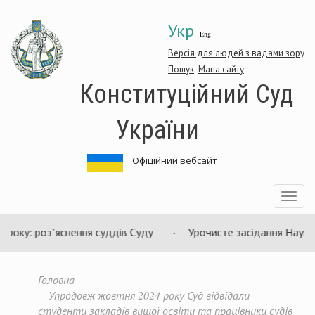
Перейти
Укр
до
Eng
основного
матеріалу
Версія для людей з вадами зору
Пошук
Мапа сайту
Конституційний Суд
України
Офіційний вебсайт
Toggle
navigatio
’яснення суддів Суду
Урочисте засідання Науково-консульт
Головна
Упродовж жовтня 2024 року Суд відвідали
студенти закладів вищої освіти та працівники судів