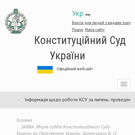
Перейти
Укр
до
Eng
основного
матеріалу
Версія для людей з вадами зору
Пошук
Мапа сайту
Конституційний Суд
України
Офіційний вебсайт
Toggle
navigatio
Інформація щодо роботи КСУ за липень: проведено 94 
Головна
ЗАЯВА Зборів суддів Конституційного Суду
України до Президента України Зеленського В. О.,