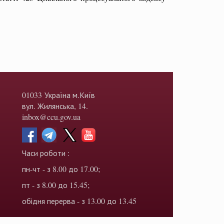
01033 Україна м.Київ
вул. Жилянська, 14.
inbox@ccu.gov.ua
Часи роботи :
пн-чт - з 8.00 до 17.00;
пт - з 8.00 до 15.45;
обідня перерва - з 13.00 до 13.45