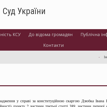
 Суд України
ність КСУ
До відома громадян
Публічна ін
Контакти
Інф
овадження у справі за конституційною скаргою Дзюбка Іван
ійності) пункту 2 частини третьої статті 389, частини першої