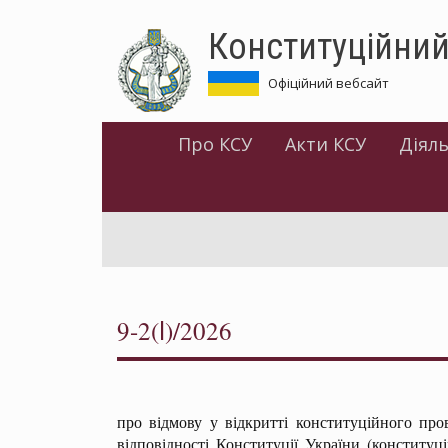
Перейти
Конституційний
до
основного
матеріалу
Офіційний вебсайт
Про КСУ
Акти КСУ
Діяль
9-2(І)/2026
про відмову у відкритті конституційного пр
відповідності Конституції України (конституц