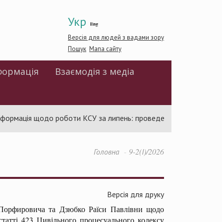
Укр
Eng
Версія для людей з вадами зору
Пошук
Мапа сайту
формація
Взаємодія з медіа
ормація щодо роботи КСУ за липень: проведено 94 засідання та 
Головна
9-2(І)/2026
Версія для друку
а Порфировича та Дзюбко Раїси Павлівни щодо
 статті 423 Цивільного процесуального кодексу